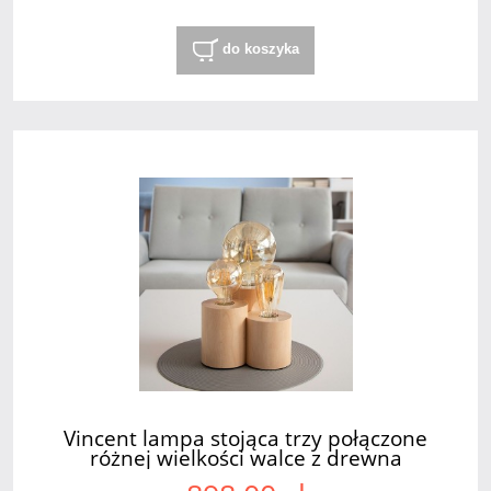
do koszyka
Vincent lampa stojąca trzy połączone
różnej wielkości walce z drewna
brzozowego 3xE27 Led SPOT Light