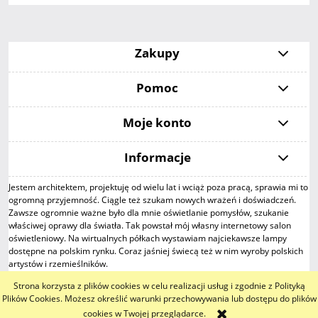
Zakupy
Pomoc
Moje konto
Informacje
Jestem architektem, projektuję od wielu lat i wciąż poza pracą, sprawia mi to
ogromną przyjemność. Ciągle też szukam nowych wrażeń i doświadczeń.
Zawsze ogromnie ważne było dla mnie oświetlanie pomysłów, szukanie
właściwej oprawy dla światła. Tak powstał mój własny internetowy salon
oświetleniowy. Na wirtualnych półkach wystawiam najciekawsze lampy
dostępne na polskim rynku. Coraz jaśniej świecą też w nim wyroby polskich
artystów i rzemieślników.
Strona korzysta z plików cookies w celu realizacji usług i zgodnie z Polityką
pokaż pełną wersję strony
Plików Cookies. Możesz określić warunki przechowywania lub dostępu do plików
cookies w Twojej przeglądarce.